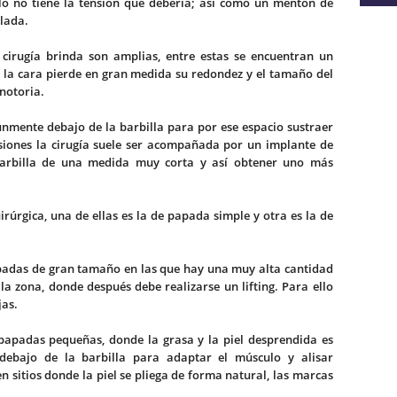
llo no tiene la tensión que debería; así como un mentón de
lada.
e cirugía brinda son amplias, entre estas se encuentran un
, la cara pierde en gran medida su redondez y el tamaño del
 notoria.
múnmente debajo de la barbilla para por ese espacio sustraer
asiones la cirugía suele ser acompañada por un implante de
arbilla de una medida muy corta y así obtener uno más
irúrgica, una de ellas es la de papada simple y otra es la de
apadas de gran tamaño en las que hay una muy alta cantidad
la zona, donde después debe realizarse un lifting. Para ello
jas.
 papadas pequeñas, donde la grasa y la piel desprendida es
a debajo de la barbilla para adaptar el músculo y alisar
n sitios donde la piel se pliega de forma natural, las marcas