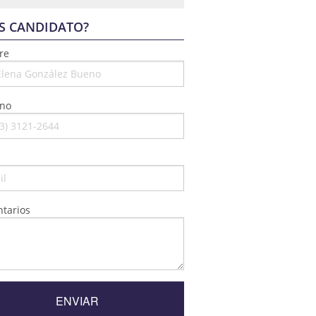
S CANDIDATO?
re
ono
tarios