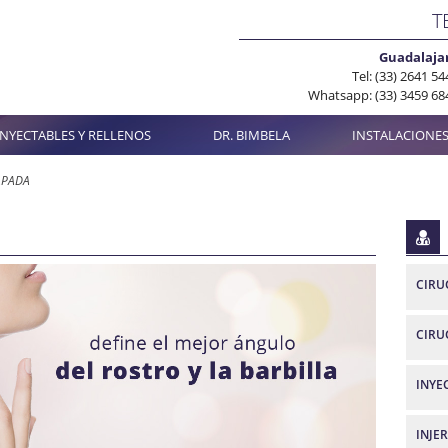
T
Guadalaja
Tel: (33) 2641 54
Whatsapp: (33) 3459 68
INYECTABLES Y RELLENOS
DR. BIMBELA
INSTALACIONE
APADA
CIRU
CIRU
INYE
INJE